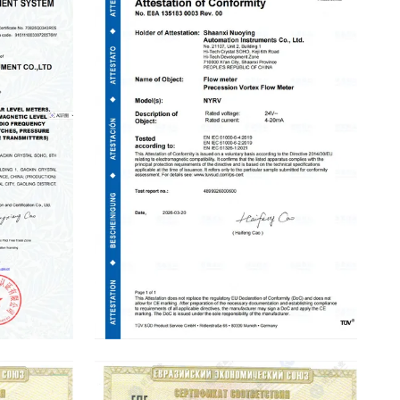
fication
CE