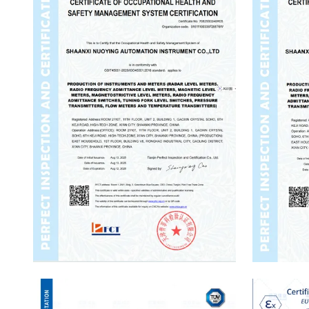
Occupational Health And Safety System
Environment
CertificateManagement
Certificate