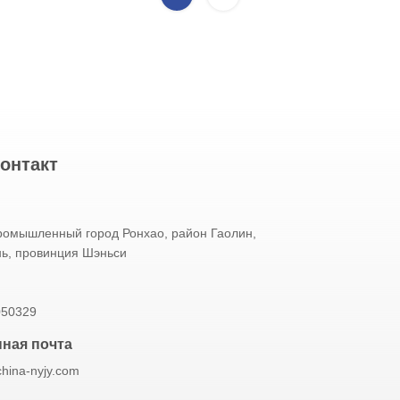
онтакт
промышленный город Ронхао, район Гаолин,
нь, провинция Шэньси
050329
ная почта
china-nyjy.com