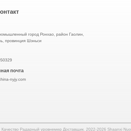
онтакт
промышленный город Ронхао, район Гаолин,
нь, провинция Шэньси
050329
ная почта
china-nyjy.com
 Качество Радарный уровнемер Доставщик. 2022-2026 Shaanxi Nuoyi