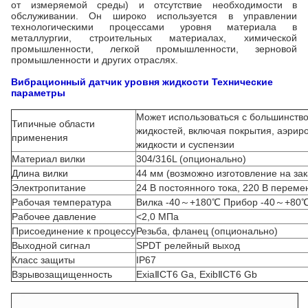
от измеряемой среды) и отсутствие необходимости в
обслуживании. Он широко используется в управлении
технологическими процессами уровня материала в
металлургии, строительных материалах, химической
промышленности, легкой промышленности, зерновой
промышленности и других отраслях.
Вибрационный датчик уровня жидкости
Технические
параметры
Может использоваться с большинств
Типичные области
жидкостей, включая покрытия, аэрир
применения
жидкости и суспензии
Материал вилки
304/316L (опционально)
Длина вилки
44 мм (возможно изготовление на зак
Электропитание
24 В постоянного тока, 220 В переме
Рабочая температура
Вилка -40～+180℃ Прибор -40～+80
Рабочее давление
<2,0 МПа
Присоединение к процессу
Резьба, фланец (опционально)
Выходной сигнал
SPDT релейный выход
Класс защиты
IP67
Взрывозащищенность
ExiaⅡCT6 Ga, ExibⅡCT6 Gb