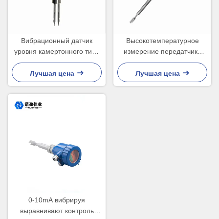
Вибрационный датчик
Высокотемпературное
уровня камертонного типа
измерение передатчика
для обнаружения уровня
СПДТ уровня камертона
соляной кислоты,
ИП67
Лучшая цена
Лучшая цена
резервуаров с лекарствами
и нефтехранилищ
0-10mA вибрируя
выравнивают контроль