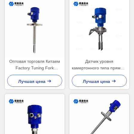
Оптовая торговля Китаем
Датчик уровня
Factory Tuning Fork
камертонного типа прямого
Vibration Level Gauge
погружения из
Switch для измерения
нержавеющей стали 316L,
Лучшая цена
Лучшая цена
уровня топливного бака
220 В переменного тока,
резьбовое соединение