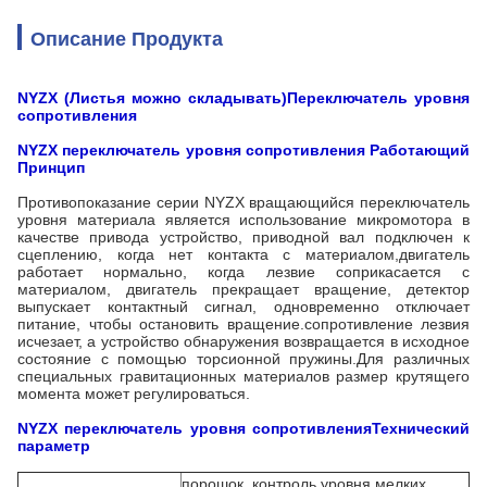
Описание Продукта
NYZX (
Листья можно складывать
)Переключатель уровня
сопротивления
NYZX переключатель уровня сопротивления
Работающий
Принцип
Противопоказание серии NYZX вращающийся переключатель
уровня материала является использование микромотора в
качестве привода устройство, приводной вал подключен к
сцеплению, когда нет контакта с материалом,двигатель
работает нормально, когда лезвие соприкасается с
материалом, двигатель прекращает вращение, детектор
выпускает контактный сигнал, одновременно отключает
питание, чтобы остановить вращение.сопротивление лезвия
исчезает, а устройство обнаружения возвращается в исходное
состояние с помощью торсионной пружины.Для различных
специальных гравитационных материалов размер крутящего
момента может регулироваться.
NYZX переключатель уровня сопротивления
Технический
параметр
порошок, контроль уровня мелких