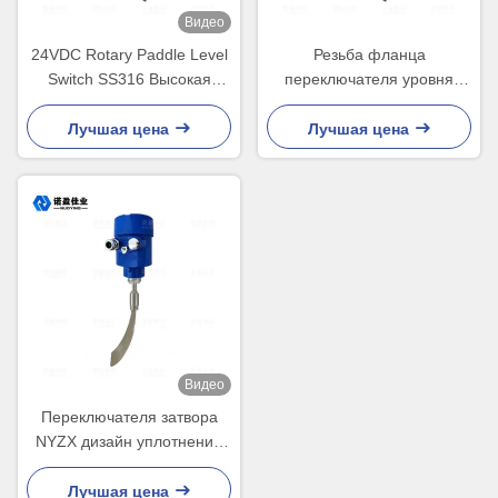
Видео
24VDC Rotary Paddle Level
Резьба фланца
Switch SS316 Высокая
переключателя уровня
температура Для добычи
250В 5А СПДТ роторного
полезных ископаемых,
затвора перекрестного
Лучшая цена
Лучшая цена
пищевых продуктов и
лезвия ОЭМ
напитков, силосов и
хопперов.
Видео
Переключателя затвора
NYZX дизайн уплотнения
масла роторного ровного
алюминиевый
Лучшая цена