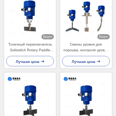
Видео
Видео
Точечный переключатель
Смены уровня для
Soliswitch Rotary Paddle
порошка, контроля уровня
Switch Точечное
мелких частиц
обнаружение уровня
Лучшая цена
Лучшая цена