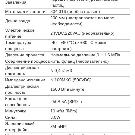
Заявления
частиц
Материал из штанги
304,316 (необязательно)
200 мм (настраивается по мере
Длина зонда
необходимости)
Электрическое
24VDC,220VAC (необязательно)
питание
Температура
-40 - +80 °C (> +80 °C можно
процесса
настроить)
Давление процесса
Нормальное давление,0 ~ 1,6 МПа
Соединение процесса
нить, фланц (необязательно)
Диэлектрическая
N 0,4 г/см3
плотность
Импеданс изоляции
N 100MKQ (500VDC)
Диэлектрическая
1500 Вт в минуте
прочность
Контактная
250В 5А (SPDT)
способность
Минуточку.
10 кг*м (lN*m)
Сила
3.0W
Электрический
3/4 nNPT
интерфейс