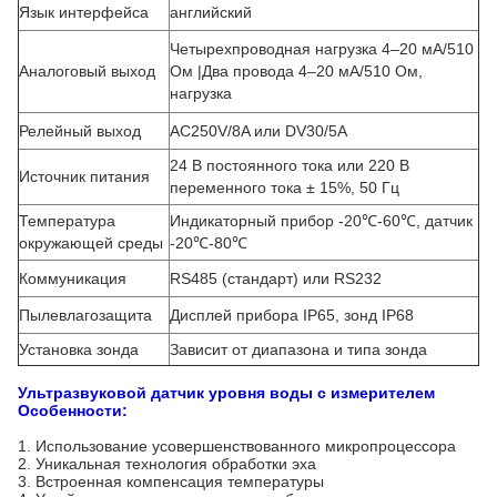
Язык интерфейса
английский
Четырехпроводная нагрузка 4–20 мА/510
Аналоговый выход
Ом |Два провода 4–20 мА/510 Ом,
нагрузка
Релейный выход
AC250V/8A или DV30/5A
24 В постоянного тока или 220 В
Источник питания
переменного тока ± 15%, 50 Гц
Температура
Индикаторный прибор -20℃-60℃, датчик
окружающей среды
-20℃-80℃
Коммуникация
RS485 (стандарт) или RS232
Пылевлагозащита
Дисплей прибора IP65, зонд IP68
Установка зонда
Зависит от диапазона и типа зонда
Ультразвуковой датчик уровня воды с измерителем
Особенности:
1. Использование усовершенствованного микропроцессора
2. Уникальная технология обработки эха
3. Встроенная компенсация температуры