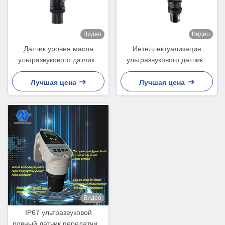
Видео
Видео
Датчик уровня масла
Интеллектуализация
ультразвукового датчика
ультразвукового датчика
уровня озера
уровня ИП65 с дисплеем
дистанционного
ЛКД
Лучшая цена
Лучшая цена
мониторинга
Ультразвуковой датчик
уровня масла
Видео
IP67 ультразвуковой
ровный датчик передатчика