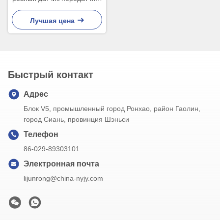
40KHz 100KHz
ультразвуковой ровный для
Лучшая цена
цистерны с водой
Быстрый контакт
Адрес
Блок V5, промышленный город Ронхао, район Гаолин,
город Сиань, провинция Шэньси
Телефон
86-029-89303101
Электронная почта
lijunrong@china-nyjy.com