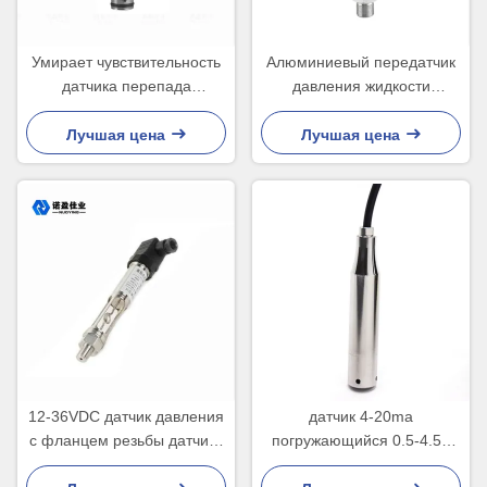
Умирает чувствительность
Алюминиевый передатчик
датчика перепада
давления жидкости
давления 24ВДК воды
передатчика 60МПа
бросания высокая
датчика давления
Лучшая цена
Лучшая цена
12-36VDC датчик давления
датчик 4-20ma
с фланцем резьбы датчика
погружающийся 0.5-4.5V
давления
ровный для цистерны с