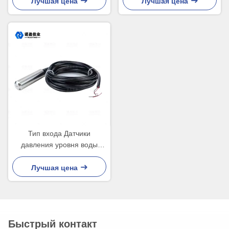
высокотемпературный
водой хорошо
Лучшая цена
Лучшая цена
Тип входа Датчики
давления уровня воды
HART Керамическая
диафрагма
Лучшая цена
Быстрый контакт