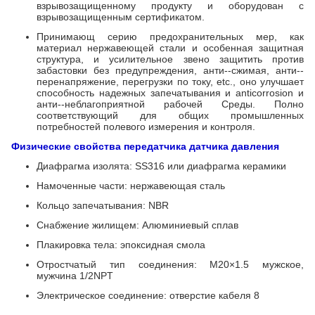
взрывозащищенному продукту и оборудован с
взрывозащищенным сертификатом.
Принимающ серию предохранительных мер, как
материал нержавеющей стали и особенная защитная
структура, и усилительное звено защитить против
забастовки без предупреждения, анти--сжимая, анти--
перенапряжение, перегрузки по току, etc., оно улучшает
способность надежных запечатывания и anticorrosion и
анти--неблагоприятной рабочей Среды. Полно
соответствующий для общих промышленных
потребностей полевого измерения и контроля.
Физические свойства
передатчика датчика давления
Диафрагма изолята: SS316 или диафрагма керамики
Намоченные части: нержавеющая сталь
Кольцо запечатывания: NBR
Снабжение жилищем: Алюминиевый сплав
Плакировка тела: эпоксидная смола
Отростчатый тип соединения: M20×1.5 мужское,
мужчина 1/2NPT
Электрическое соединение: отверстие кабеля 8