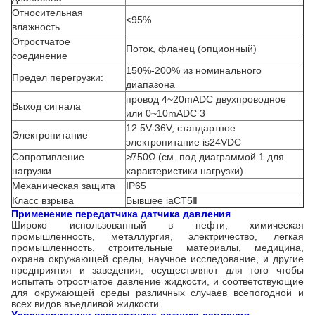
Относительная
<95%
влажность
Отростчатое
Поток, фланец (опционный)
соединение
150%-200% из номинального
Предел перегрузки:
диапазона
провод 4~20mADC двухпроводное
Выход сигнала
или 0~10mADC 3
12.5V-36V, стандартное
Электропитание
электропитание is24VDC
Сопротивление
≯750Ω (см. под диаграммой 1 для
нагрузки
характеристики нагрузки)
Механическая защита
IP65
Класс взрыва
Бывшее iaCT5Ⅱ
Применение
передатчика датчика давления
Широко использованный в нефти, химическая
промышленность, металлургия, электричество, легкая
промышленность, строительные материалы, медицина,
охрана окружающей среды, научное исследование, и другие
предприятия и заведения, осуществляют для того чтобы
испытать отростчатое давление жидкости, и соответствующие
для окружающей среды различных случаев всепогодной и
всех видов въедливой жидкости.
Характеристики
передатчика датчика давления