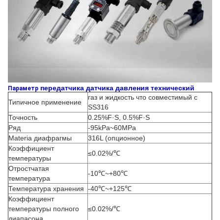
передатчика датчика давления
технический
Параметр
газ и жидкость что совместимый с
Типичное применение
SS316
Точность
0.25%F·S, 0.5%F·S
Ряд
-95kPa~60MPa
Materia диафрагмы
316L (опционное)
Коэффициент
≤0.02%/℃
температуры
Отростчатая
-10℃~+80℃
температура
Температура хранения
-40℃~+125℃
Коэффициент
температуры полного
≤0.02%/℃
диапасона