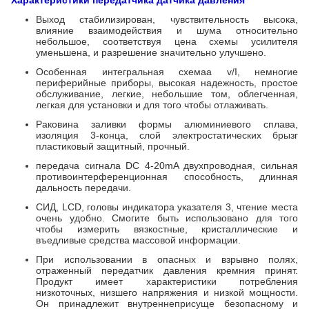
Выход стабилизирован, чувствительность высока,
влияние взаимодействия и шума относительно
небольшое, соответствуя цена схемы усилителя
уменьшена, и разрешение значительно улучшено.
Особенная интегральная схемаа v/I, немногие
периферийные приборы, высокая надежность, простое
обслуживание, легкие, небольшие том, облегченная,
легкая для установки и для того чтобы отлаживать.
Раковина заливки формы алюминиевого сплава,
изоляция 3-конца, слой электростатических брызг
пластиковый защитный, прочный.
передача сигнала DC 4-20mA двухпроводная, сильная
противоинтерференционная способность, длинная
дальность передачи.
СИД, LCD, головы индикатора указателя 3, чтение места
очень удобно. Смогите быть использовано для того
чтобы измерить вязкостные, кристаллические и
въедливые средства массовой информации.
При использовании в опасных и взрывно полях,
отраженный передатчик давления кремния принят.
Продукт имеет характеристики потребления
низкоточных, низшего напряжения и низкой мощности.
Он принадлежит внутреннеприсуще безопасному и