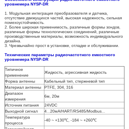
уровнемера NYSP-DR
1. Модульная интеграция преобразователя и датчика,
отсутствие движущихся частей, высокая надежность, сильная
помехоустойчивость.
2. Более широкая применимость, различные формы зондов,
различные формы технологических соединений, различные
производственные материалы, возможность индивидуального
дизайна.
3. Чрезвычайно прост в установке, отладке и обслуживании.
Технические параметры радиочастотного емкостного
уровнемера NYSP-DR
Типичное
Жидкость, агрессивная жидкость
применение
Форма антенны
Кабельный тип, стержневой тип
Материал антенны
PTFE, 304, 316
Диапазон
6м, 20м
измерения
Источник питания
24VDC
Выходной сигнал
4...20мА/HART/RS485/Modbus...
Температура
-40 ~ +130℃, -184 ~ +260℃
процесса