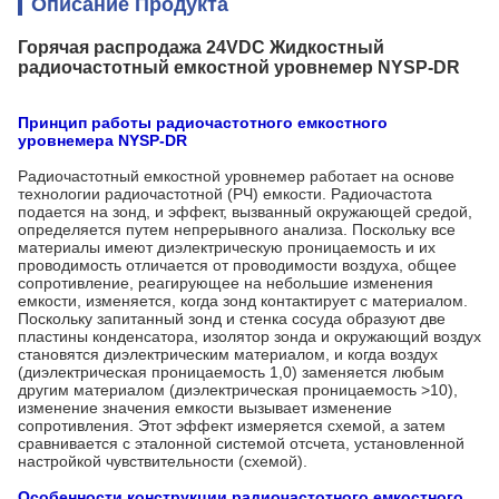
Описание Продукта
Горячая распродажа 24VDC Жидкостный
радиочастотный емкостной уровнемер NYSP-DR
Принцип работы радиочастотного емкостного
уровнемера NYSP-DR
Радиочастотный емкостной уровнемер работает на основе
технологии радиочастотной (РЧ) емкости. Радиочастота
подается на зонд, и эффект, вызванный окружающей средой,
определяется путем непрерывного анализа. Поскольку все
материалы имеют диэлектрическую проницаемость и их
проводимость отличается от проводимости воздуха, общее
сопротивление, реагирующее на небольшие изменения
емкости, изменяется, когда зонд контактирует с материалом.
Поскольку запитанный зонд и стенка сосуда образуют две
пластины конденсатора, изолятор зонда и окружающий воздух
становятся диэлектрическим материалом, и когда воздух
(диэлектрическая проницаемость 1,0) заменяется любым
другим материалом (диэлектрическая проницаемость >10),
изменение значения емкости вызывает изменение
сопротивления. Этот эффект измеряется схемой, а затем
сравнивается с эталонной системой отсчета, установленной
настройкой чувствительности (схемой).
Особенности конструкции радиочастотного емкостного