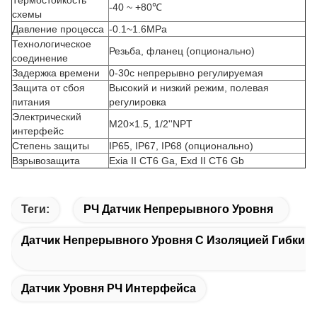
Термостойкость
-40 ~ +80℃
схемы
Давление процесса
-0.1~1.6MPa
Технологическое
Резьба, фланец (опционально)
соединение
Задержка времени
0-30с непрерывно регулируемая
Защита от сбоя
Высокий и низкий режим, полевая
питания
регулировка
Электрический
M20×1.5, 1/2''NPT
интерфейс
Степень защиты
IP65, IP67, IP68 (опционально)
Взрывозащита
Exia II CT6 Ga, Exd II CT6 Gb
Теги:
РЧ Датчик Непрерывного Уровня
Датчик Непрерывного Уровня С Изоляцией Гибкий
Датчик Уровня РЧ Интерфейса