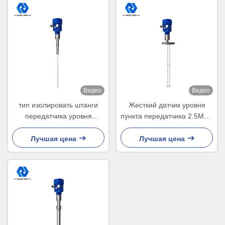
Видео
Видео
тип изолировать штанги
Жесткий датчик уровня
передатчика уровня
пункта передатчика 2.5МПа
допуска 6м РФ трудный
РФ уровня допуска РФ
передатчика уровня
поляка
Лучшая цена
Лучшая цена