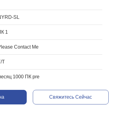
NYRD-SL
ПК 1
Please Contact Me
T/T
месяц 1000 ПК pre
на
Свяжитесь Сейчас