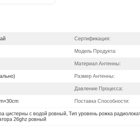
тай
Сертификация:
Модель Продукта:
Материал Антенны:
ально)
Размер Антенны:
Давление Процесса:
cm×30cm
Поставка Способности:
ра цистерны с водой ровный
, 
Тип уровень рожка радиолока
атора 26ghz ровный