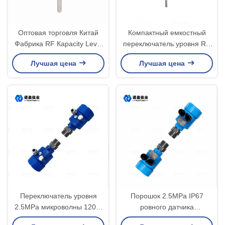
Оптовая торговля Китай
Компактный емкостный
Фабрика RF Кapacity Level
переключатель уровня RF
Switch топливный бак
Производитель 24V 220V
Лучшая цена
Лучшая цена
Алюминиевый корпус
DPDT
Переключатель уровня
Порошок 2.5MPa IP67
2.5MPa микроволны 120m
ровного датчика
бесконтактный Exia IICT6
микроволны NYWBUK