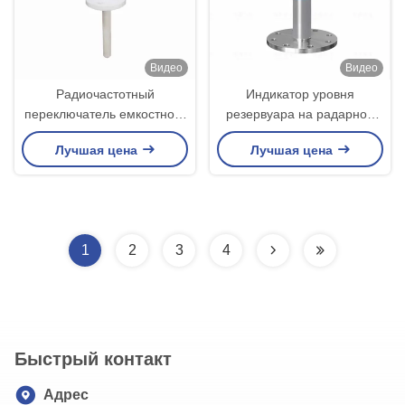
Видео
Видео
Радиочастотный
Индикатор уровня
переключатель емкостного
резервуара на радарной
уровня для измерения
базе
Лучшая цена
Лучшая цена
жидкости
1
2
3
4
Быстрый контакт
Адрес