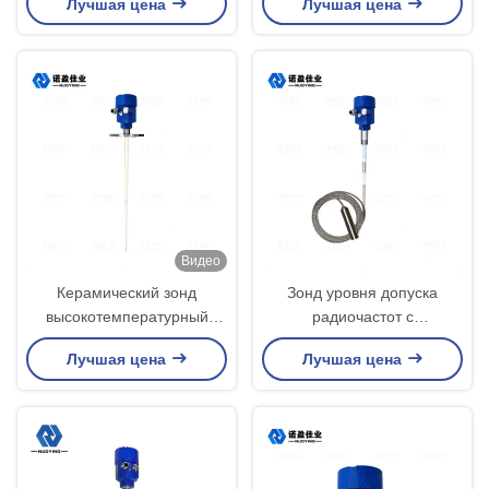
Лучшая цена
Лучшая цена
твердый
Видео
Керамический зонд
Зонд уровня допуска
высокотемпературный
радиочастот с
радиочастотный приемный
расширенным кабелем
Лучшая цена
Лучшая цена
переключатель 500 мм
датчик уровня