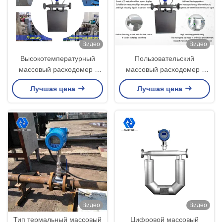
Видео
Видео
Высокотемпературный
Пользовательский
массовый расходомер |
массовый расходомер |
Устойчивое промышленное
OEM-решения для
Лучшая цена
Лучшая цена
оборудование для
промышленного измерения
измерения расхода
расхода
Видео
Видео
Тип термальный массовый
Цифровой массовый