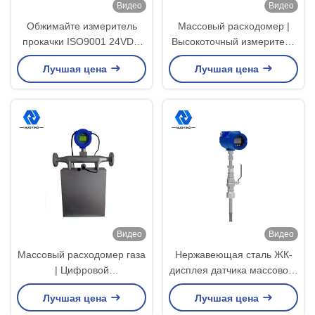
Видео
Видео
Обжимайте измеритель
Массовый расходомер |
прокачки ISO9001 24VDC
Высокоточный измеритель
1.5A газа воздуха
расхода газа и жидкости
Лучшая цена
Лучшая цена
термальный массовый
Видео
Видео
Массовый расходомер газа
Нержавеющая сталь ЖК-
| Цифровой
дисплея датчика массового
высокочувствительный
расхода DN300
Лучшая цена
Лучшая цена
прибор для измерения