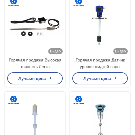
Видео
Видео
Горячая продажа Высокая
Горячая продажа Датчик
точность Легко
уровня жидкой воды
устанавливать и
NYCZ500
Лучшая цена
Лучшая цена
обслуживать
Магнитостриктивный датчик
Магнитостриктивный
уровня Типичное
уровневой передатчик для
применение Жидкость,
жидкости
измерение интерфейса