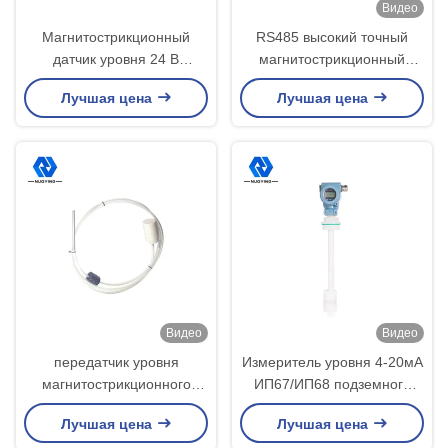
Видео
Магнитострикционный
RS485 высокий точный
датчик уровня 24 В
магнитострикционный
постоянного тока
передатчик датчика уровня
Лучшая цена
Лучшая цена
220VAC
магнитострикционный
ровный
Видео
Видео
передатчик уровня
Измеритель уровня 4-20мА
магнитострикционного
ИП67/ИП68 подземного
датчика уровня 24ВДК
резервуара
Лучшая цена
Лучшая цена
Магнетрол высокой
магнитострикционный