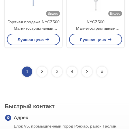
Видео
Видео
Горячая продажа NYCZ500
NYCZ500
Магнитостриктивный
Магнетостриктивный
уровневой передатчик
высокоточностный
Лучшая цена
Лучшая цена
Антенна форма кабель,
передатчик уровня для
стержень Антенна
соединения нитей для
материал 304,316
измерения уровня
жидкости
1
2
3
4
Быстрый контакт
Адрес
Блок V5, промышленный город Ронхао, район Гаолин,